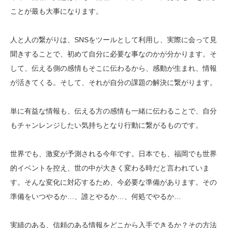
ことが最も大事になります。
人と人の繋がりは、SNSをツールとして利用し、実際に
会って見
聞きすることで、初めて自分に必要な事なのかが
分かります。そ
して、伝える側の感情もそこに伝わるから
、感動が生まれ、情報
が活きてくる。そして、それが自分
の課題の解決に繋がります。
単に有益な情報も、伝える方の感情も一緒に伝わることで
、自分
もチャンレンジしたい気持ちとなり行動に繋がるも
のです。
世界でも、激変が予測される今年です。日本でも、福岡で
も世界
的イベントを控え、世の中が大きく変わる時だと言
われていま
す。そんな変化に対応するため、今必要な準備
があります。その
準備をいつやるか…、誰とやるか…、何
処でやるか…
実績のある、信頼のある情報をどこから入手できるか？そ
の方法