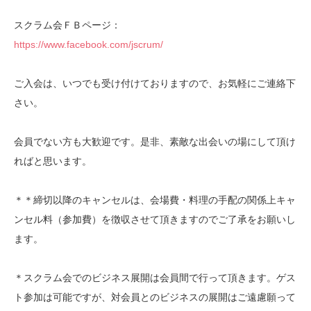
スクラム会ＦＢページ：
https://www.facebook.com/
jscrum/
ご入会は、いつでも受け付けておりますので、お気軽にご
連絡下
さい。
会員でない方も大歓迎です。是非、素敵な出会いの場にし
て頂け
ればと思います。
＊＊締切以降のキャンセルは、会場費・料理の手配の関係
上キャ
ンセル料（参加費）を徴収させて頂きますのでご了
承をお願いし
ます。
＊スクラム会でのビジネス展開は会員間で行って頂きます
。ゲス
ト参加は可能ですが、対会員とのビジネスの展開は
ご遠慮願って