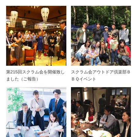
第215回スクラム会を開催致し
スクラム会アウトドア倶楽部Ｂ
ました（ご報告）
ＢＱイベント