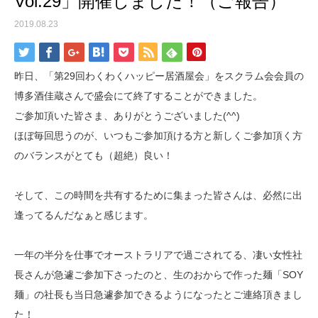
Vol.29」開催しました！（ご報告）
2019.08.23
昨日、「第29回わくわくハッピー居酒屋会」をスクラム会会員の
博多酒佳蔵さんで盛会にて終了することができました。
ご参加頂いた皆さま、ありがとうございました(^^)
ほぼ毎回思うのが、いつもご参加頂ける方と新しくご参加頂く方
のバランスがとても（超絶）良い！
そして、この時間を共有するために集まった皆さんは、必然に出
逢ってるんだなぁと感じます。
一年の半分を仕事でオーストラリアで過ごされてる、凄い女性社
長さんが急遽ご参加下さったのと、生のおからで作った麺「SOY
麺」の社長も当日急遽参加できるようになったとご連絡頂きまし
た！