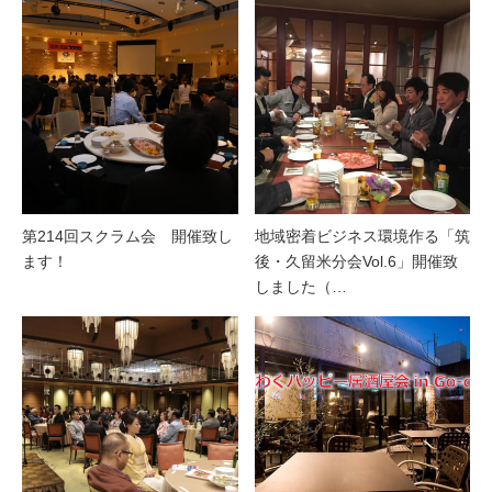
第214回スクラム会 開催致し
地域密着ビジネス環境作る「筑
ます！
後・久留米分会Vol.6」開催致
しました（…