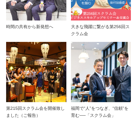
時間の共有から新発想へ
大きな飛躍に繋がる第256回ス
クラム会
第215回スクラム会を開催致し
福岡で“人”をつなぎ、“信頼”を
ました（ご報告）
育む──「スクラム会」