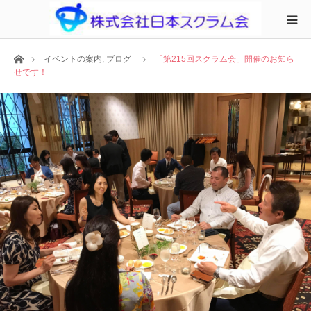
ホーム
イベントの案内
,
ブログ
「第215回スクラム会」開催のお知ら
せです！