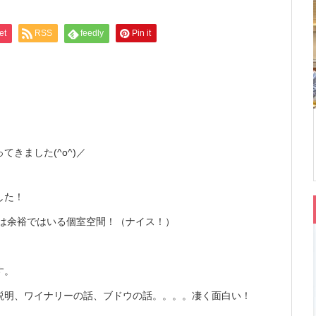
et
RSS
feedly
Pin it
きました(^o^)／
した！
名は余裕ではいる個室空間！（ナイス！）
す。
説明、ワイナリーの話、ブドウの話。。。。凄く面白い！