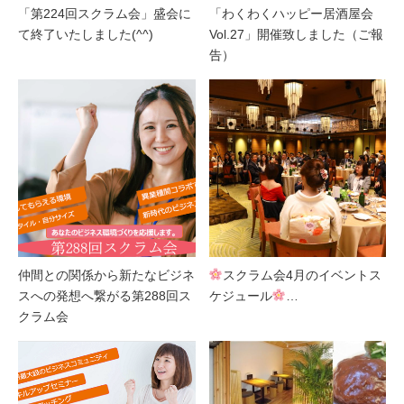
「第224回スクラム会」盛会に
「わくわくハッピー居酒屋会
て終了いたしました(^^)
Vol.27」開催致しました（ご報
告）
仲間との関係から新たなビジネ
スクラム会4月のイベントス
スへの発想へ繋がる第288回ス
ケジュール
…
クラム会