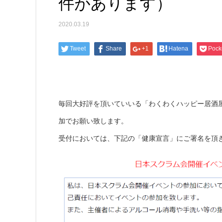
件があります）
2020.03.19
Tweet
Share
+1
Hatena
Pock
毎回大好評を頂いていいる「わくわくハッピー居酒
加でお願い致します。
受付においては、下記の「健康宣言」にご署名を頂