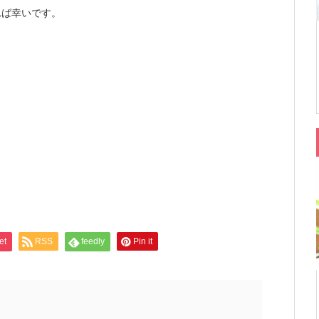
れば幸いです。
et
RSS
feedly
Pin it