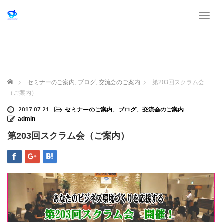
T
o
g
g
l
e
n
ホーム
セミナーのご案内
,
ブログ
,
交流会のご案内
第203回スクラム会
a
（ご案内）
v
i
2017.07.21
セミナーのご案内
、
ブログ
、
交流会のご案内
g
admin
a
第203回スクラム会（ご案内）
t
i
o
n