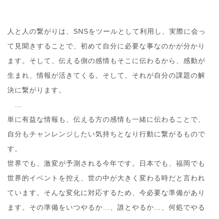
人と人の繋がりは、SNSをツールとして利用し、実際に
会っ
て見聞きすることで、初めて自分に必要な事なのかが
分かり
ます。そして、伝える側の感情もそこに伝わるから
、感動が
生まれ、情報が活きてくる。そして、それが自分
の課題の解
決に繋がります。
…
単に有益な情報も、伝える方の感情も一緒に伝わることで
、
自分もチャンレンジしたい気持ちとなり行動に繋がるも
ので
す。
世界でも、激変が予測される今年です。日本でも、福岡で
も
世界的イベントを控え、世の中が大きく変わる時だと言
われ
ています。そんな変化に対応するため、今必要な準備
があり
ます。その準備をいつやるか…、誰とやるか…、何
処でやる