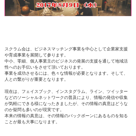
スクラム会は、ビジネスマッチング事業を中心として企業
家支援
や育成事業を展開して参ります。
中小、零細、個人事業主のビジネスの発展の支援を通して
地域活
性へのお手伝いをさせて頂いております。
事業を成功させるには、色々な情報が必要となります。そ
して、
人との繋がりが重要となります。
現在は、フェイスブック、インスタグラム、ライン、ツイ
ッター
などのソーシャルネットワークの普及により、情報
の発信や収集
が気軽にできる様になったきましたが、その
情報の真意はどうな
のか疑問も多いのが現実です。
本来の情報の真意は、その情報のバックボーンにあるもの
を知る
ことが最も大事になります。