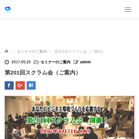
T
o
g
g
l
e
n
ホーム
セミナーのご案内
第201回スクラム会（ご案内）
a
v
2017.05.25
セミナーのご案内
admin
i
第201回スクラム会（ご案内）
g
a
t
i
o
n