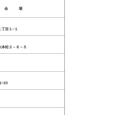
会 場
丁目１−１
六本松２－６－５
−23