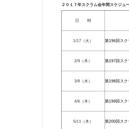
２０１７年スクラム会年間スケジュ
日 時
1/17（火）
第196回ス
2/9（木）
第197回ス
3/8（水）
第198回ス
4/6（木）
第199回ス
5/11（木）
第200回ス